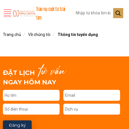
Trao nụ cười từ trái
tim
Trang chủ
Về chúng tôi
Thông tin tuyển dụng
tư vấn
ĐẶT LỊCH
NGAY HÔM NAY
Đăng ký