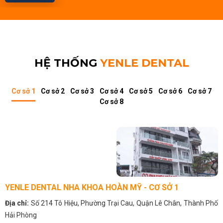
HỆ THỐNG
YENLE DENTAL
Cơ sở 1
Cơ sở 2
Cơ sở 3
Cơ sở 4
Cơ sở 5
Cơ sở 6
Cơ sở 7
Cơ sở 8
YENLE DENTAL NHA KHOA HOÀN MỸ - CƠ SỞ 1
Địa chỉ:
Số 214 Tô Hiệu, Phường Trại Cau, Quận Lê Chân, Thành Phố
Hải Phòng