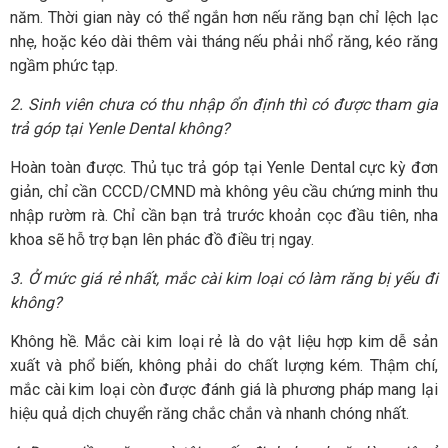
năm. Thời gian này có thể ngắn hơn nếu răng bạn chỉ lệch lạc
nhẹ, hoặc kéo dài thêm vài tháng nếu phải nhổ răng, kéo răng
ngầm phức tạp.
2. Sinh viên chưa có thu nhập ổn định thì có được tham gia
trả góp tại Yenle Dental không?
Hoàn toàn được. Thủ tục trả góp tại Yenle Dental cực kỳ đơn
giản, chỉ cần CCCD/CMND mà không yêu cầu chứng minh thu
nhập rườm rà. Chỉ cần bạn trả trước khoản cọc đầu tiên, nha
khoa sẽ hỗ trợ bạn lên phác đồ điều trị ngay.
3. Ở mức giá rẻ nhất, mắc cài kim loại có làm răng bị yếu đi
không?
Không hề. Mắc cài kim loại rẻ là do vật liệu hợp kim dễ sản
xuất và phổ biến, không phải do chất lượng kém. Thậm chí,
mắc cài kim loại còn được đánh giá là phương pháp mang lại
hiệu quả dịch chuyển răng chắc chắn và nhanh chóng nhất.