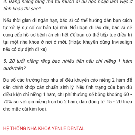
4. Đang niềng răng mà tôi muốn đi du học hoặc làm việc ở
tỉnh khác thì sao?
Nếu thời gian đi ngắn hạn, bác sĩ có thể hướng dẫn bạn cách
tự xử lý sự cố cơ bản tại nhà. Nếu bạn đi lâu dài, bác sĩ sẽ
cung cấp hồ sơ bệnh án chi tiết để bạn có thể tiếp tục điều trị
tại một nha khoa ở nơi ở mới. (Hoặc khuyên dùng Invisalign
nếu có dự định đi xa).
5. 20 tuổi niềng răng bao nhiêu tiền nếu chỉ niềng 1 hàm
dưới/trên?
Đa số các trường hợp nha sĩ đều khuyến cáo niềng 2 hàm để
căn chỉnh khớp cắn chuẩn sinh lý. Nếu tình trạng của bạn đủ
điều kiện chỉ niềng 1 hàm, chi phí thường sẽ bằng khoảng 60 -
70% so với giá niềng trọn bộ 2 hàm, dao động từ 15 - 20 triệu
cho mắc cài kim loại.
HỆ THỐNG NHA KHOA YENLE DENTAL