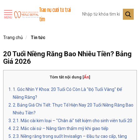
Trao nụ cười từ trái
tim
Trang chủ
Tin tức
20 Tuổi Niềng Răng Bao Nhiêu Tiền? Bảng
Giá 2026
Tóm tắt nội dung
[
Ẩn
]
1. Góc Nhìn Y Khoa: 20 Tuổi Có Còn Là "
Độ Tuổi Vàng
" Để
Niềng Răng?
2. Bảng Giá Chi Tiết: Thực Tế Hiện Nay 20 Tuổi Niềng Răng Bao
Nhiêu Tiền?
2.1.
Mắc cài kim loại
– "Chân ái" tiết kiệm cho sinh viên tuổi 20
2.2. Mắc cài sứ – Nâng tầm thẩm mỹ khi giao tiếp
2.3. Niềng răng trong suốt Invisalign – Đầu tư cao cấp, tàng