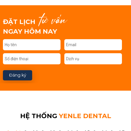
tư vấn
ĐẶT LỊCH
NGAY HÔM NAY
Đăng ký
HỆ THỐNG
YENLE DENTAL