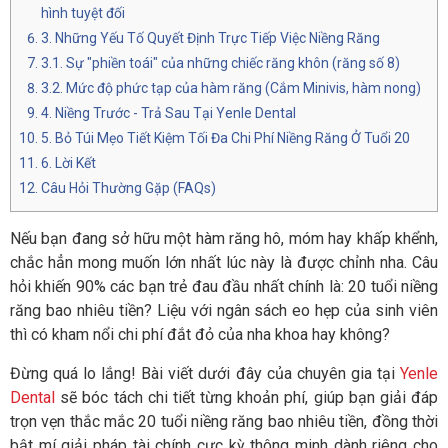
hình tuyệt đối
3. Những Yếu Tố Quyết Định Trực Tiếp Việc Niềng Răng
3.1. Sự "phiền toái" của những chiếc răng khôn (răng số 8)
3.2. Mức độ phức tạp của hàm răng (Cắm Minivis, hàm nong)
4.
Niềng Trước - Trả Sau Tại Yenle Dental
5. Bỏ Túi Mẹo Tiết Kiệm Tối Đa Chi Phí Niềng Răng Ở Tuổi 20
6. Lời Kết
Câu Hỏi Thường Gặp (FAQs)
Nếu bạn đang sở hữu một hàm răng hô, móm hay khấp khểnh,
chắc hẳn mong muốn lớn nhất lúc này là được chỉnh nha. Câu
hỏi khiến 90% các bạn trẻ đau đầu nhất chính là: 20 tuổi niềng
răng bao nhiêu tiền? Liệu với ngân sách eo hẹp của sinh viên
thì có kham nổi chi phí đắt đỏ của nha khoa hay không?
Đừng quá lo lắng! Bài viết dưới đây của chuyên gia tại
Yenle
Dental
sẽ bóc tách chi tiết từng khoản phí, giúp bạn giải đáp
trọn vẹn thắc mắc 20 tuổi niềng răng bao nhiêu tiền, đồng thời
bật mí giải pháp tài chính cực kỳ thông minh dành riêng cho