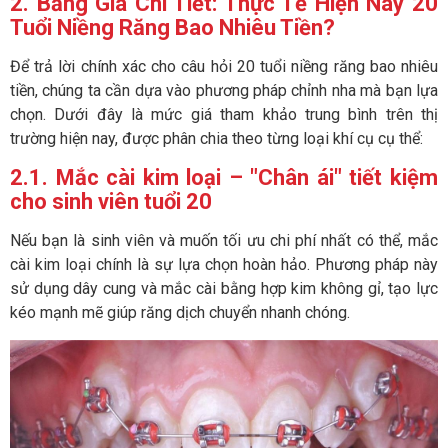
2. Bảng Giá Chi Tiết: Thực Tế Hiện Nay 20
Tuổi Niềng Răng Bao Nhiêu Tiền?
Để trả lời chính xác cho câu hỏi 20 tuổi niềng răng bao nhiêu
tiền, chúng ta cần dựa vào phương pháp chỉnh nha mà bạn lựa
chọn. Dưới đây là mức giá tham khảo trung bình trên thị
trường hiện nay, được phân chia theo từng loại khí cụ cụ thể:
2.1.
Mắc cài kim loại
– "Chân ái" tiết kiệm
cho sinh viên tuổi 20
Nếu bạn là sinh viên và muốn tối ưu chi phí nhất có thể, mắc
cài kim loại chính là sự lựa chọn hoàn hảo. Phương pháp này
sử dụng dây cung và mắc cài bằng hợp kim không gỉ, tạo lực
kéo mạnh mẽ giúp răng dịch chuyển nhanh chóng.