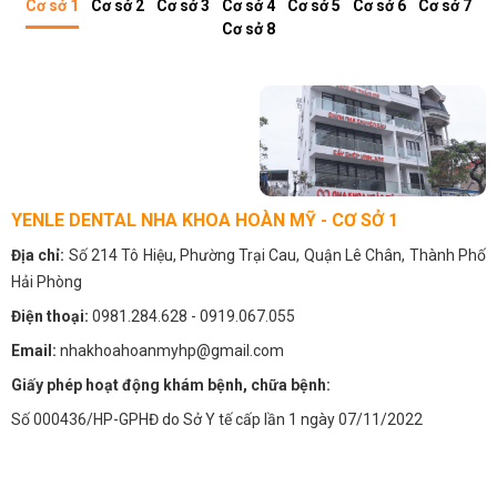
Cơ sở 1
Cơ sở 2
Cơ sở 3
Cơ sở 4
Cơ sở 5
Cơ sở 6
Cơ sở 7
Cơ sở 8
YENLE DENTAL NHA KHOA HOÀN MỸ - CƠ SỞ 1
Địa chỉ:
Số 214 Tô Hiệu, Phường Trại Cau, Quận Lê Chân, Thành Phố
Hải Phòng
Điện thoại:
0981.284.628
- 0919.067.055
Email:
nhakhoahoanmyhp@gmail.com
Giấy phép hoạt động khám bệnh, chữa bệnh:
Số 000436/HP-GPHĐ do Sở Y tế cấp lần 1 ngày 07/11/2022