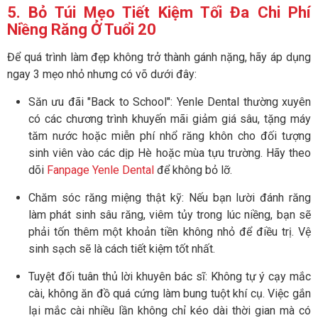
5. Bỏ Túi Mẹo Tiết Kiệm Tối Đa Chi Phí
Niềng Răng Ở Tuổi 20
Để quá trình làm đẹp không trở thành gánh nặng, hãy áp dụng
ngay 3 mẹo nhỏ nhưng có võ dưới đây:
Săn ưu đãi "Back to School": Yenle Dental thường xuyên
có các chương trình khuyến mãi giảm giá sâu, tặng máy
tăm nước hoặc miễn phí nhổ răng khôn cho đối tượng
sinh viên vào các dịp Hè hoặc mùa tựu trường. Hãy theo
dõi
Fanpage Yenle Dental
để không bỏ lỡ.
Chăm sóc răng miệng thật kỹ: Nếu bạn lười đánh răng
làm phát sinh sâu răng, viêm tủy trong lúc niềng, bạn sẽ
phải tốn thêm một khoản tiền không nhỏ để điều trị. Vệ
sinh sạch sẽ là cách tiết kiệm tốt nhất.
Tuyệt đối tuân thủ lời khuyên bác sĩ: Không tự ý cạy mắc
cài, không ăn đồ quá cứng làm bung tuột khí cụ. Việc gắn
lại mắc cài nhiều lần không chỉ kéo dài thời gian mà có