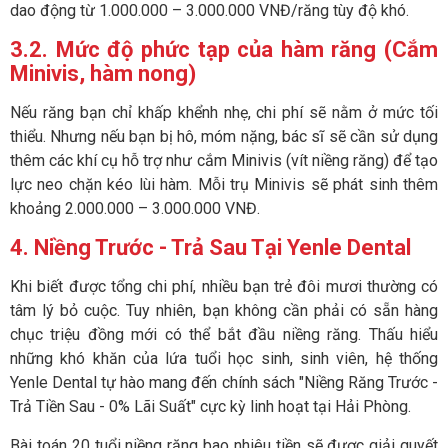
dao động từ 1.000.000 – 3.000.000 VNĐ/răng tùy độ khó.
3.2. Mức độ phức tạp của hàm răng (Cắm
Minivis, hàm nong)
Nếu răng bạn chỉ khấp khểnh nhẹ, chi phí sẽ nằm ở mức tối
thiểu. Nhưng nếu bạn bị hô, móm nặng, bác sĩ sẽ cần sử dụng
thêm các khí cụ hỗ trợ như cắm Minivis (vít niềng răng) để tạo
lực neo chặn kéo lùi hàm. Mỗi trụ Minivis sẽ phát sinh thêm
khoảng 2.000.000 – 3.000.000 VNĐ.
4.
Niềng Trước - Trả Sau Tại Yenle Dental
Khi biết được tổng chi phí, nhiều bạn trẻ đôi mươi thường có
tâm lý bỏ cuộc. Tuy nhiên, bạn không cần phải có sẵn hàng
chục triệu đồng mới có thể bắt đầu niềng răng. Thấu hiểu
những khó khăn của lứa tuổi học sinh, sinh viên, hệ thống
Yenle Dental tự hào mang đến chính sách "Niềng Răng Trước -
Trả Tiền Sau - 0% Lãi Suất" cực kỳ linh hoạt tại Hải Phòng.
Bài toán 20 tuổi niềng răng bao nhiêu tiền sẽ được giải quyết