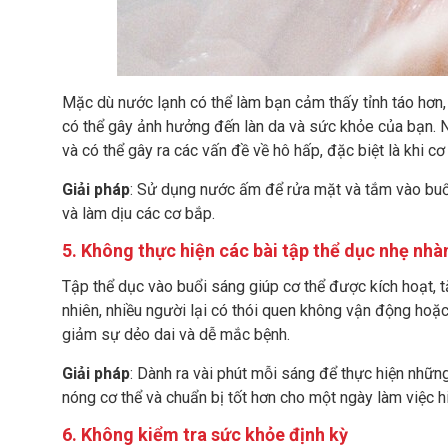
Mặc dù nước lạnh có thể làm bạn cảm thấy tỉnh táo hơn,
có thể gây ảnh hưởng đến làn da và sức khỏe của bạn. Nư
và có thể gây ra các vấn đề về hô hấp, đặc biệt là khi 
Giải pháp
: Sử dụng nước ấm để rửa mặt và tắm vào buổi
và làm dịu các cơ bắp.
5. Không thực hiện các bài tập thể dục nhẹ nhà
Tập thể dục vào buổi sáng giúp cơ thể được kích hoạt,
nhiên, nhiều người lại có thói quen không vận động hoặc c
giảm sự dẻo dai và dễ mắc bệnh.
Giải pháp
: Dành ra vài phút mỗi sáng để thực hiện nhữn
nóng cơ thể và chuẩn bị tốt hơn cho một ngày làm việc h
6. Không kiểm tra sức khỏe định kỳ