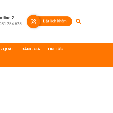
otline 2
Đặt lịch khám
981 284 628
G QUÁT
BẢNG GIÁ
TIN TỨC