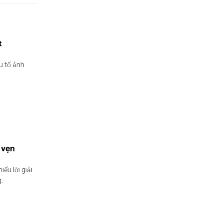
t
u tố ảnh
 vẹn
ểu lời giải
g.