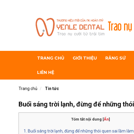
Trao nụ 
TRANG CHỦ
GIỚI THIỆU
RĂNG SỨ
LIÊN HỆ
Trang chủ
Tin tức
Buổi sáng trời lạnh, đừng để những thói
Tóm tắt nội dung
[
Ẩn
]
Buổi sáng trời lạnh, đừng để những thói quen sai lầm làm