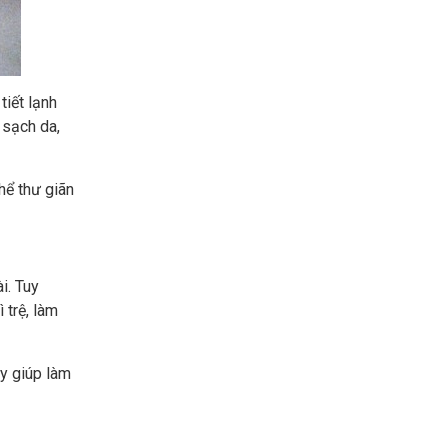
tiết lạnh
 sạch da,
hể thư giãn
i. Tuy
 trệ, làm
ày giúp làm