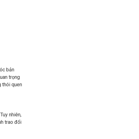
sóc bản
quan trọng
g thói quen
Tuy nhiên,
h trao đổi