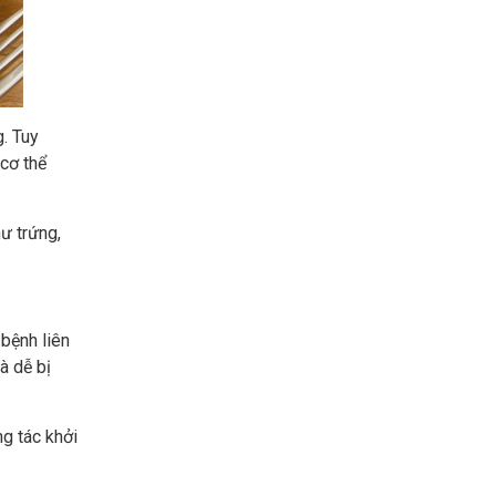
. Tuy
cơ thể
ư trứng,
 bệnh liên
à dễ bị
ng tác khởi