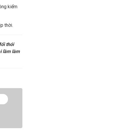
hông kiểm
p thời.
ổi thói
i lầm làm