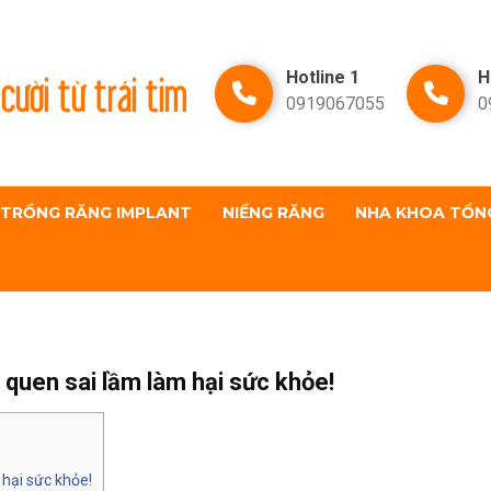
cười từ trái tim
Hotline 1
H
0919067055
0
TRỒNG RĂNG IMPLANT
NIỀNG RĂNG
NHA KHOA TỔN
 quen sai lầm làm hại sức khỏe!
 hại sức khỏe!