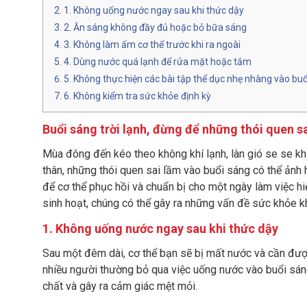
1. Không uống nước ngay sau khi thức dậy
2. Ăn sáng không đầy đủ hoặc bỏ bữa sáng
3. Không làm ấm cơ thể trước khi ra ngoài
4. Dùng nước quá lạnh để rửa mặt hoặc tắm
5. Không thực hiện các bài tập thể dục nhẹ nhàng vào bu
6. Không kiểm tra sức khỏe định kỳ
Buổi sáng trời lạnh, đừng để những thói quen s
Mùa đông đến kéo theo không khí lạnh, làn gió se se k
thân, những thói quen sai lầm vào buổi sáng có thể ảnh
để cơ thể phục hồi và chuẩn bị cho một ngày làm việc h
sinh hoạt, chúng có thể gây ra những vấn đề sức khỏe
1. Không uống nước ngay sau khi thức dậy
Sau một đêm dài, cơ thể bạn sẽ bị mất nước và cần được
nhiều người thường bỏ qua việc uống nước vào buổi sáng
chất và gây ra cảm giác mệt mỏi.