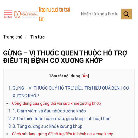
Trao nụ cười từ trái
tim
Trang chủ
Tin tức
GỪNG – VỊ THUỐC QUEN THUỘC HỖ TRỢ
ĐIỀU TRỊ BỆNH CƠ XƯƠNG KHỚP
Tóm tắt nội dung
[
Ẩn
]
GỪNG – VỊ THUỐC QUÝ HỖ TRỢ ĐIỀU TRỊ HIỆU QUẢ BỆNH CƠ
XƯƠNG KHỚP
Công dụng của gừng đối với sức khỏe xương khớp
1. Giảm viêm và đau nhức xương khớp
2. Cải thiện tuần hoàn máu, giúp khớp linh hoạt hơn
3. Tăng cường sức khỏe xương khớp
Cách sử dụng gừng để hỗ trợ điều trị bệnh cơ xương khớp