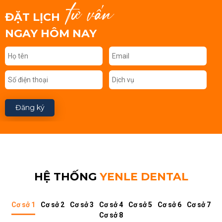
tư vấn
ĐẶT LỊCH
NGAY HÔM NAY
Đăng ký
HỆ THỐNG
YENLE DENTAL
Cơ sở 1
Cơ sở 2
Cơ sở 3
Cơ sở 4
Cơ sở 5
Cơ sở 6
Cơ sở 7
Cơ sở 8