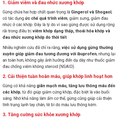
1. Giảm viêm và đau nhức xương khớp
Gừng chứa hai hợp chất quan trọng là
Gingerol và Shogaol
,
có tác dụng
ức chế quá trình viêm
, giảm sưng, giảm đau
nhức ở các khớp. Đây là lý do vì sao gừng được sử dụng rộng
rãi trong điều trị
viêm khớp dạng thấp, thoái hóa khớp và
đau nhức xương khớp do thời tiết
.
Nhiều nghiên cứu đã chỉ ra rằng,
việc sử dụng gừng thường
xuyên giúp giảm đau tương đương với ibuprofen
, nhưng lại
an toàn hơn, không gây ảnh hưởng đến dạ dày như thuốc giảm
đau chống viêm không steroid (NSAID).
2. Cải thiện tuần hoàn máu, giúp khớp linh hoạt hơn
Gừng có khả năng
giãn mạch máu, tăng lưu thông máu đến
các khớp
, từ đó giúp giảm cứng khớp, đặc biệt là vào buổi
sáng. Nhờ khả năng làm ấm cơ thể, gừng cũng giúp cải thiện
tình trạng lạnh tay chân, tê bì do máu lưu thông kém.
3. Tăng cường sức khỏe xương khớp