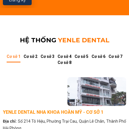
HỆ THỐNG
YENLE DENTAL
Cơ sở 1
Cơ sở 2
Cơ sở 3
Cơ sở 4
Cơ sở 5
Cơ sở 6
Cơ sở 7
Cơ sở 8
YENLE DENTAL NHA KHOA HOÀN MỸ - CƠ SỞ 1
Địa chỉ:
Số 214 Tô Hiệu, Phường Trại Cau, Quận Lê Chân, Thành Phố
Hải Phòng