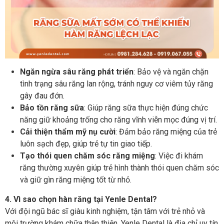
Ngăn ngừa sâu răng phát triển
: Bảo vệ và ngăn chặn
tình trạng sâu răng lan rộng, tránh nguy cơ viêm tủy răng
gây đau đớn.
Bảo tồn răng sữa
: Giúp răng sữa thực hiện đúng chức
năng giữ khoảng trống cho răng vĩnh viễn mọc đúng vị trí.
Cải thiện thẩm mỹ nụ cười
: Đảm bảo răng miệng của trẻ
luôn sạch đẹp, giúp trẻ tự tin giao tiếp.
Tạo thói quen chăm sóc răng miệng
: Việc đi khám
răng thường xuyên giúp trẻ hình thành thói quen chăm sóc
và giữ gìn răng miệng tốt từ nhỏ.
4. Vì sao chọn hàn răng tại Yenle Dental?
Với đội ngũ bác sĩ giàu kinh nghiệm, tận tâm với trẻ nhỏ và
môi trường khám chữa thân thiện, Yenle Dental là địa chỉ uy tín