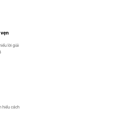
 vẹn
ểu lời giải
g.
m hiểu cách