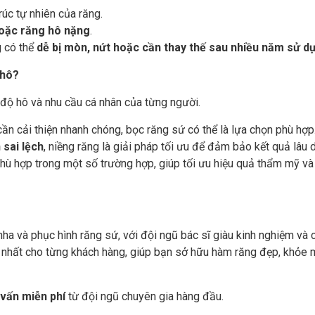
rúc tự nhiên của răng.
oặc răng hô nặng
.
g có thể
dễ bị mòn, nứt hoặc cần thay thế sau nhiều năm sử d
 hô?
độ hô và nhu cầu cá nhân của từng người.
cần cải thiện nhanh chóng, bọc răng sứ có thể là lựa chọn phù hợp
sai lệch
, niềng răng là giải pháp tối ưu để đảm bảo kết quả lâu d
hù hợp trong một số trường hợp, giúp tối ưu hiệu quả thẩm mỹ v
nha và phục hình răng sứ, với đội ngũ bác sĩ giàu kinh nghiệm và
p nhất cho từng khách hàng, giúp bạn sở hữu hàm răng đẹp, khỏe 
vấn miễn phí
từ đội ngũ chuyên gia hàng đầu.