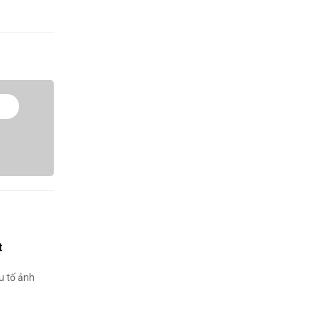
t
u tố ảnh