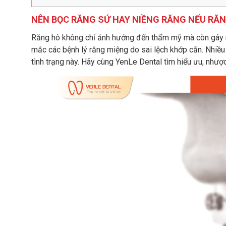
NÊN BỌC RĂNG SỨ HAY NIỀNG RĂNG NẾU RĂNG
Răng hô không chỉ ảnh hưởng đến thẩm mỹ mà còn gây ra
mắc các bệnh lý răng miệng do sai lệch khớp cắn. Nhiề
tình trạng này. Hãy cùng YenLe Dental tìm hiểu ưu, như