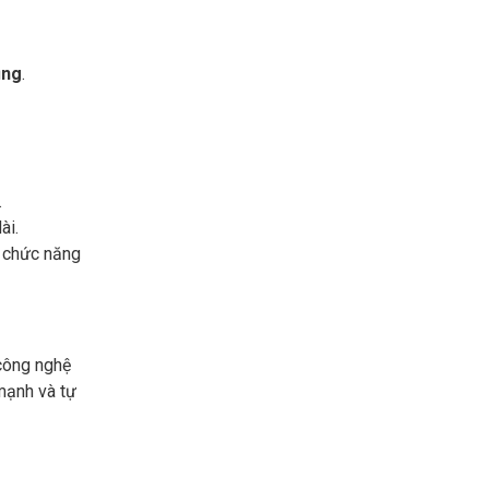
ụng
.
.
ài.
à chức năng
 công nghệ
mạnh và tự