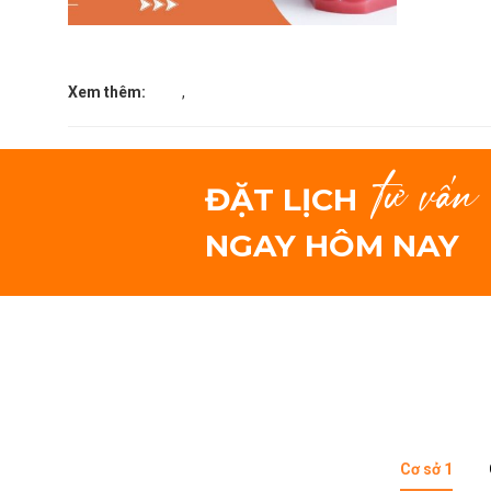
Xem thêm:
,
tư vấn
ĐẶT LỊCH
NGAY HÔM NAY
Cơ sở 1