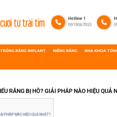
cười từ trái tim
Hotline 1
H
0919067055
0
TRỒNG RĂNG IMPLANT
NIỀNG RĂNG
NHA KHOA TỔN
ẾU RĂNG BỊ HÔ? GIẢI PHÁP NÀO HIỆU QUẢ 
IẢI PHÁP NÀO HIỆU QUẢ NHẤT?