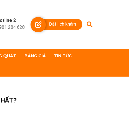
otline 2
Đặt lịch khám
981 284 628
G QUÁT
BẢNG GIÁ
TIN TỨC
NHẤT?