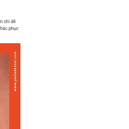
m chí dễ
khắc phục