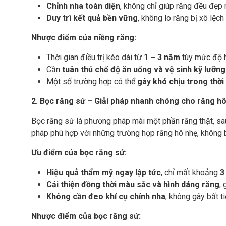
Chỉnh nha toàn diện
, không chỉ giúp răng đều đẹp 
Duy trì kết quả bền vững
, không lo răng bị xô lệch 
Nhược điểm của niềng răng:
Thời gian điều trị kéo dài từ
1 – 3 năm
tùy mức độ h
Cần
tuân thủ chế độ ăn uống và vệ sinh kỹ lưỡng
Một số trường hợp có thể
gây khó chịu trong thời
2. Bọc răng sứ – Giải pháp nhanh chóng cho răng h
Bọc răng sứ là phương pháp mài một phần răng thật, sau
pháp phù hợp với những trường hợp răng hô nhẹ, không b
Ưu điểm của bọc răng sứ:
Hiệu quả thẩm mỹ ngay lập tức
, chỉ mất khoảng
3
Cải thiện đồng thời màu sắc và hình dáng răng
,
Không cần đeo khí cụ chỉnh nha
, không gây bất ti
Nhược điểm của bọc răng sứ: