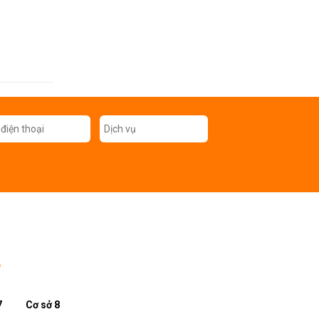
L
7
Cơ sở 8