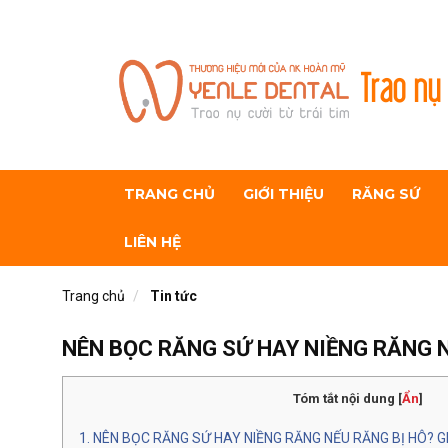
Trao nụ 
TRANG CHỦ
GIỚI THIỆU
RĂNG SỨ
LIÊN HỆ
Trang chủ
Tin tức
NÊN BỌC RĂNG SỨ HAY NIỀNG RĂNG N
Tóm tắt nội dung
[
Ẩn
]
NÊN BỌC RĂNG SỨ HAY NIỀNG RĂNG NẾU RĂNG BỊ HÔ? G