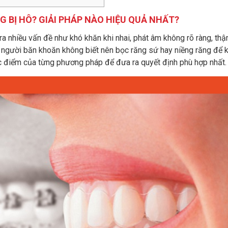
 BỊ HÔ? GIẢI PHÁP NÀO HIỆU QUẢ NHẤT?
 nhiều vấn đề như khó khăn khi nhai, phát âm không rõ ràng, thậ
u người băn khoăn không biết nên bọc răng sứ hay niềng răng để 
ợc điểm của từng phương pháp để đưa ra quyết định phù hợp nhất.