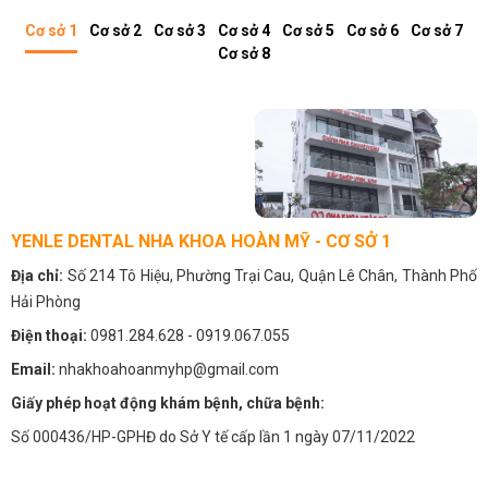
Cơ sở 1
Cơ sở 2
Cơ sở 3
Cơ sở 4
Cơ sở 5
Cơ sở 6
Cơ sở 7
Cơ sở 8
YENLE DENTAL NHA KHOA HOÀN MỸ - CƠ SỞ 1
Địa chỉ:
Số 214 Tô Hiệu, Phường Trại Cau, Quận Lê Chân, Thành Phố
Hải Phòng
Điện thoại:
0981.284.628
- 0919.067.055
Email:
nhakhoahoanmyhp@gmail.com
Giấy phép hoạt động khám bệnh, chữa bệnh:
Số 000436/HP-GPHĐ do Sở Y tế cấp lần 1 ngày 07/11/2022