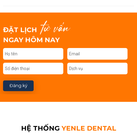
tư vấn
ĐẶT LỊCH
NGAY HÔM NAY
Đăng ký
HỆ THỐNG
YENLE DENTAL