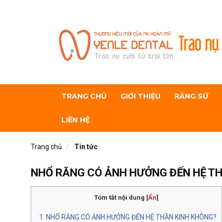
Trao nụ 
TRANG CHỦ
GIỚI THIỆU
RĂNG SỨ
LIÊN HỆ
Trang chủ
Tin tức
NHỔ RĂNG CÓ ẢNH HƯỞNG ĐẾN HỆ T
Tóm tắt nội dung
[
Ẩn
]
NHỔ RĂNG CÓ ẢNH HƯỞNG ĐẾN HỆ THẦN KINH KHÔNG?