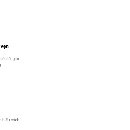
 vẹn
ểu lời giải
g.
m hiểu cách