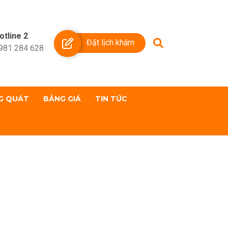
otline 2
Đặt lịch khám
981 284 628
G QUÁT
BẢNG GIÁ
TIN TỨC