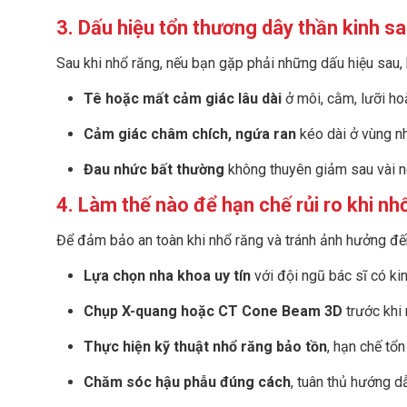
3. Dấu hiệu tổn thương dây thần kinh s
Sau khi nhổ răng, nếu bạn gặp phải những dấu hiệu sau,
Tê hoặc mất cảm giác lâu dài
ở môi, cằm, lưỡi ho
Cảm giác châm chích, ngứa ran
kéo dài ở vùng nh
Đau nhức bất thường
không thuyên giảm sau vài n
4. Làm thế nào để hạn chế rủi ro khi nh
Để đảm bảo an toàn khi nhổ răng và tránh ảnh hưởng đến
Lựa chọn nha khoa uy tín
với đội ngũ bác sĩ có ki
Chụp X-quang hoặc CT Cone Beam 3D
trước khi 
Thực hiện kỹ thuật nhổ răng bảo tồn
, hạn chế tổ
Chăm sóc hậu phẫu đúng cách
, tuân thủ hướng d