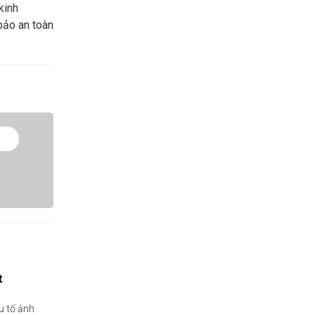
kinh
bảo an toàn
t
u tố ảnh