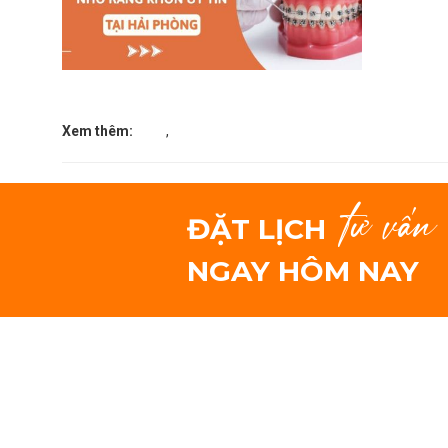
Xem thêm:
,
tư vấn
ĐẶT LỊCH
NGAY HÔM NAY