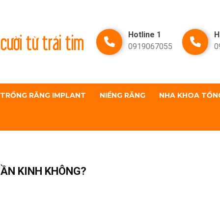
cười từ trái tim
Hotline 1
H
0919067055
0
TRỒNG RĂNG IMPLANT
NIỀNG RĂNG
NHA KHOA TỔN
HẦN KINH KHÔNG?