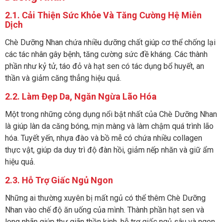
2.1. Cải Thiện Sức Khỏe Và Tăng Cường Hệ Miễn
Dịch
Chè Dưỡng Nhan chứa nhiều dưỡng chất giúp cơ thể chống lại
các tác nhân gây bệnh, tăng cường sức đề kháng. Các thành
phần như kỷ tử, táo đỏ và hạt sen có tác dụng bổ huyết, an
thần và giảm căng thẳng hiệu quả.
2.2. Làm Đẹp Da, Ngăn Ngừa Lão Hóa
Một trong những công dụng nổi bật nhất của Chè Dưỡng Nhan
là giúp làn da căng bóng, mịn màng và làm chậm quá trình lão
hóa. Tuyết yến, nhựa đào và bồ mễ có chứa nhiều collagen
thực vật, giúp da duy trì độ đàn hồi, giảm nếp nhăn và giữ ẩm
hiệu quả.
2.3. Hỗ Trợ Giấc Ngủ Ngon
Những ai thường xuyên bị mất ngủ có thể thêm Chè Dưỡng
Nhan vào chế độ ăn uống của mình. Thành phần hạt sen và
long nhãn giúp thư giãn thần kinh, hỗ trợ giấc ngủ sâu và ngon