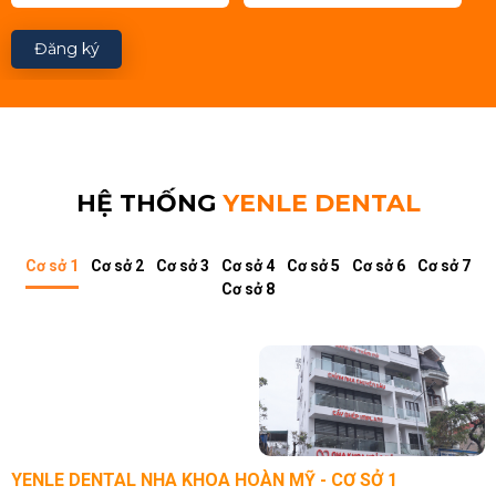
Đăng ký
HỆ THỐNG
YENLE DENTAL
Cơ sở 1
Cơ sở 2
Cơ sở 3
Cơ sở 4
Cơ sở 5
Cơ sở 6
Cơ sở 7
Cơ sở 8
YENLE DENTAL NHA KHOA HOÀN MỸ - CƠ SỞ 1