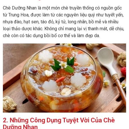
Chè Dưỡng Nhan là một món chè truyền thống có nguồn gốc
từ Trung Hoa, được làm từ các nguyên liệu quý như tuyết yến,
nhựa đào, hạt sen, táo đỏ, kỷ tử, long nhãn, bồ mễ và nhiều
loại thảo dược khác. Không chỉ mang lại vị thanh mát, dễ chịu,
chè còn có tác dụng bồi bổ cơ thể và làm đẹp da.
2. Những Công Dụng Tuyệt Vời Của Chè
Dưỡng Nhan