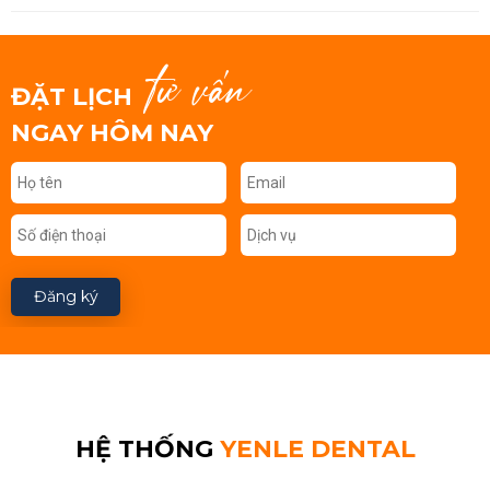
tư vấn
ĐẶT LỊCH
NGAY HÔM NAY
Đăng ký
HỆ THỐNG
YENLE DENTAL