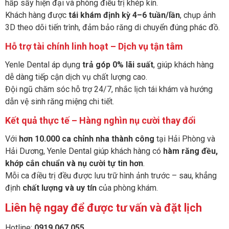
hấp sấy hiện đại và phòng điều trị khép kín.
Khách hàng được
tái khám định kỳ 4–6 tuần/lần
, chụp ảnh
3D theo dõi tiến trình, đảm bảo răng di chuyển đúng phác đồ.
Hỗ trợ tài chính linh hoạt – Dịch vụ tận tâm
Yenle Dental áp dụng
trả góp 0% lãi suất
, giúp khách hàng
dễ dàng tiếp cận dịch vụ chất lượng cao.
Đội ngũ chăm sóc hỗ trợ 24/7, nhắc lịch tái khám và hướng
dẫn vệ sinh răng miệng chi tiết.
Kết quả thực tế – Hàng nghìn nụ cười thay đổi
Với
hơn 10.000 ca chỉnh nha thành công
tại Hải Phòng và
Hải Dương, Yenle Dental giúp khách hàng có
hàm răng đều,
khớp cắn chuẩn và nụ cười tự tin hơn
.
Mỗi ca điều trị đều được lưu trữ hình ảnh trước – sau, khẳng
định
chất lượng và uy tín
của phòng khám.
Liên hệ ngay để được tư vấn và đặt lịch
Hotline:
0919 067 055