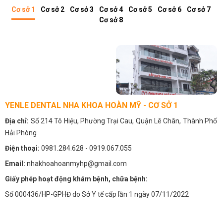
Cơ sở 1
Cơ sở 2
Cơ sở 3
Cơ sở 4
Cơ sở 5
Cơ sở 6
Cơ sở 7
Cơ sở 8
YENLE DENTAL NHA KHOA HOÀN MỸ - CƠ SỞ 1
Địa chỉ:
Số 214 Tô Hiệu, Phường Trại Cau, Quận Lê Chân, Thành Phố
Hải Phòng
Điện thoại:
0981.284.628
- 0919.067.055
Email:
nhakhoahoanmyhp@gmail.com
Giấy phép hoạt động khám bệnh, chữa bệnh:
Số 000436/HP-GPHĐ do Sở Y tế cấp lần 1 ngày 07/11/2022