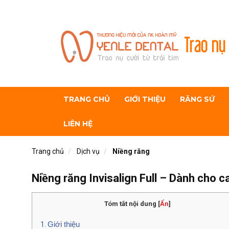
Trao nụ 
TRANG CHỦ
GIỚI THIỆU
RĂNG SỨ
LIÊN HỆ
Trang chủ
Dịch vụ
Niềng răng
Niềng răng Invisalign Full – Dành cho c
Tóm tắt nội dung
[
Ẩn
]
Giới thiệu