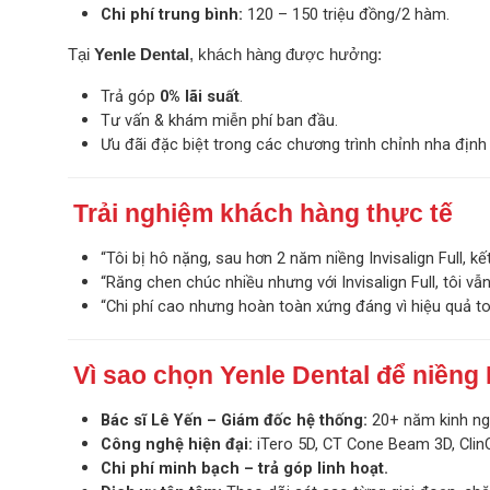
Chi phí trung bình:
120 – 150 triệu đồng/2 hàm.
Tại
Yenle Dental
, khách hàng được hưởng:
Trả góp
0% lãi suất
.
Tư vấn & khám miễn phí ban đầu.
Ưu đãi đặc biệt trong các chương trình chỉnh nha định 
Trải nghiệm khách hàng thực tế
“Tôi bị hô nặng, sau hơn 2 năm niềng Invisalign Full, kết
“Răng chen chúc nhiều nhưng với Invisalign Full, tôi vẫn 
“Chi phí cao nhưng hoàn toàn xứng đáng vì hiệu quả toà
Vì sao chọn Yenle Dental để niềng I
Bác sĩ Lê Yến – Giám đốc hệ thống:
20+ năm kinh ngh
Công nghệ hiện đại:
iTero 5D, CT Cone Beam 3D, ClinC
Chi phí minh bạch – trả góp linh hoạt.