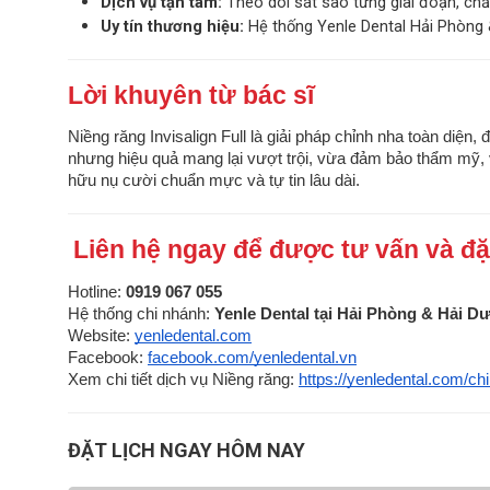
Dịch vụ tận tâm:
Theo dõi sát sao từng giai đoạn, ch
Uy tín thương hiệu:
Hệ thống Yenle Dental Hải Phòng 
Lời khuyên từ bác sĩ
Niềng răng Invisalign Full là giải pháp chỉnh nha toàn diện,
nhưng hiệu quả mang lại vượt trội, vừa đảm bảo thẩm mỹ, 
hữu nụ cười chuẩn mực và tự tin lâu dài.
Liên hệ ngay để được tư vấn và đặt
Hotline:
0919 067 055
Hệ thống chi nhánh:
Yenle Dental tại Hải Phòng & Hải 
Website:
yenledental.com
Facebook:
facebook.com/yenledental.vn
Xem chi tiết dịch vụ Niềng răng:
https://yenledental.com/ch
ĐẶT LỊCH NGAY HÔM NAY