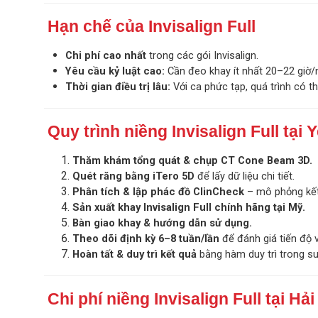
Hạn chế của Invisalign Full
Chi phí cao nhất
trong các gói Invisalign.
Yêu cầu kỷ luật cao:
Cần đeo khay ít nhất 20–22 giờ/
Thời gian điều trị lâu:
Với ca phức tạp, quá trình có t
Quy trình niềng Invisalign Full tại
Thăm khám tổng quát & chụp CT Cone Beam 3D.
Quét răng bằng iTero 5D
để lấy dữ liệu chi tiết.
Phân tích & lập phác đồ ClinCheck
– mô phỏng kết 
Sản xuất khay Invisalign Full chính hãng tại Mỹ.
Bàn giao khay & hướng dẫn sử dụng.
Theo dõi định kỳ 6–8 tuần/lần
để đánh giá tiến độ 
Hoàn tất & duy trì kết quả
bằng hàm duy trì trong su
Chi phí niềng Invisalign Full tại Hả