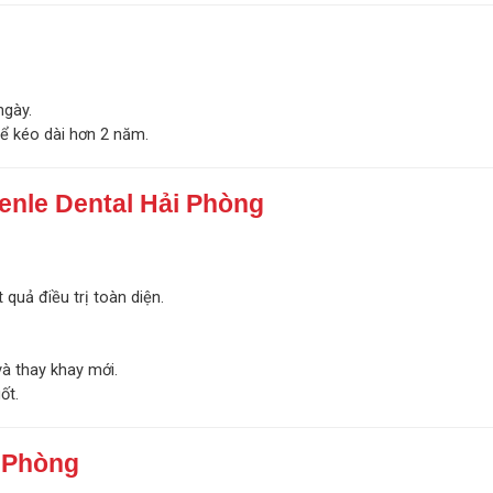
ngày.
hể kéo dài hơn 2 năm.
 Yenle Dental Hải Phòng
quả điều trị toàn diện.
và thay khay mới.
ốt.
i Phòng