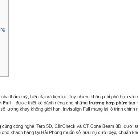
òng
h nha thẩm mỹ, hiện đại và tiện lợi. Tuy nhiên, không chỉ phù hợp với
n Full
– được thiết kế dành riêng cho những
trường hợp phức tạp
n
 lượng khay không giới hạn, Invisalign Full mang lại lộ trình chỉnh 
ụng cùng công nghệ iTero 5D, ClinCheck và CT Cone Beam 3D, dưới s
u cho khách hàng tại Hải Phòng muốn sở hữu nụ cười đẹp, chuẩn kh