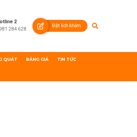
otline 2
Đặt lịch khám
981 284 628
G QUÁT
BẢNG GIÁ
TIN TỨC