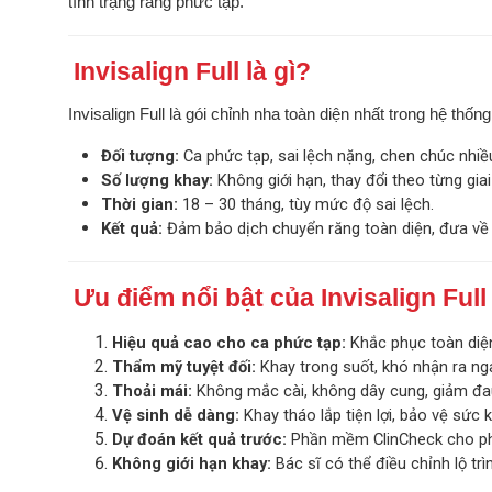
tình trạng răng phức tạp.
Invisalign Full là gì?
Invisalign Full là gói chỉnh nha toàn diện nhất trong hệ thống
Đối tượng:
Ca phức tạp, sai lệch nặng, chen chúc nhiề
Số lượng khay:
Không giới hạn, thay đổi theo từng giai
Thời gian:
18 – 30 tháng, tùy mức độ sai lệch.
Kết quả:
Đảm bảo dịch chuyển răng toàn diện, đưa về
Ưu điểm nổi bật của Invisalign Full
Hiệu quả cao cho ca phức tạp:
Khắc phục toàn diện 
Thẩm mỹ tuyệt đối:
Khay trong suốt, khó nhận ra ngay
Thoải mái:
Không mắc cài, không dây cung, giảm đau
Vệ sinh dễ dàng:
Khay tháo lắp tiện lợi, bảo vệ sức 
Dự đoán kết quả trước:
Phần mềm ClinCheck cho phé
Không giới hạn khay:
Bác sĩ có thể điều chỉnh lộ trì