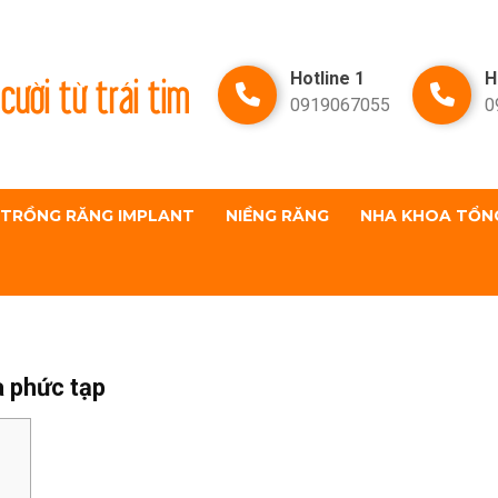
cười từ trái tim
Hotline 1
H
0919067055
0
TRỒNG RĂNG IMPLANT
NIỀNG RĂNG
NHA KHOA TỔN
a phức tạp