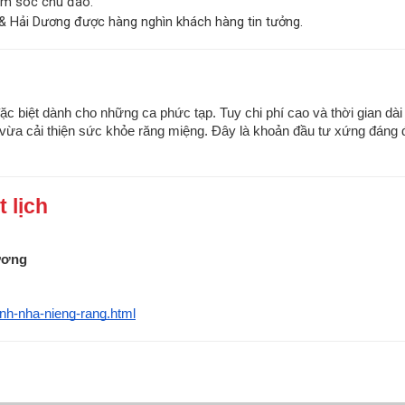
ăm sóc chu đáo.
& Hải Dương được hàng nghìn khách hàng tin tưởng.
 đặc biệt dành cho những ca phức tạp. Tuy chi phí cao và thời gian dài
vừa cải thiện sức khỏe răng miệng. Đây là khoản đầu tư xứng đáng 
 lịch
Dương
inh-nha-nieng-rang.html