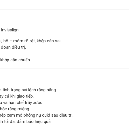
 Invisalign.
u, hô – móm rõ rệt, khớp cắn sai.
 đoạn điều trị.
 khớp cắn chuẩn.
tình trạng sai lệch răng nặng.
 cả khi giao tiếp.
 và hạn chế trầy xước.
khỏe răng miệng.
p xem mô phỏng nụ cười sau điều trị.
nh tối đa, đảm bảo hiệu quả.