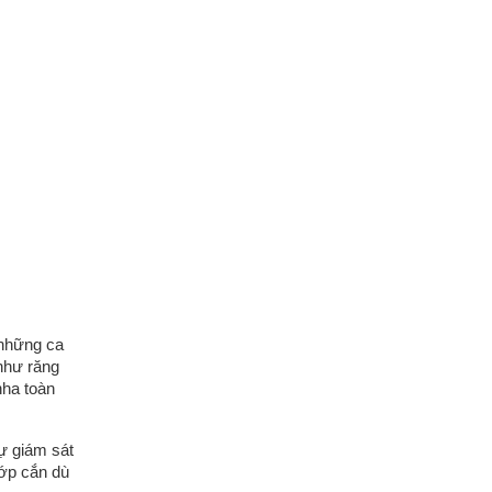
 những ca
hư răng
nha toàn
ự giám sát
ớp cắn dù