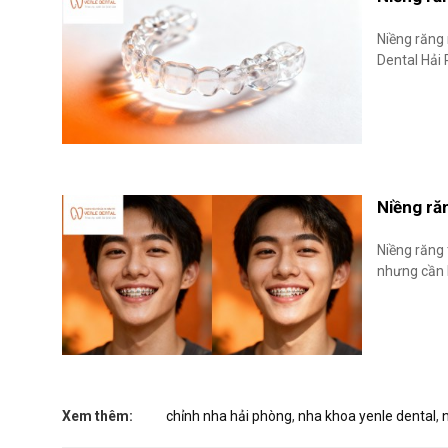
Niềng răng 
Dental Hải
Niềng ră
Niềng răng 
nhưng cần l
Xem thêm:
chỉnh nha hải phòng
,
nha khoa yenle dental
,