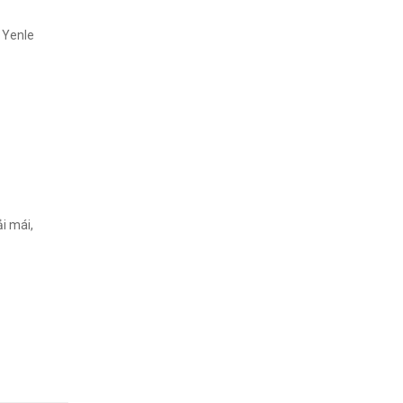
i Yenle
i mái,