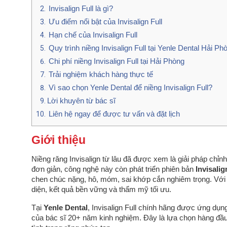
Invisalign Full là gì?
Ưu điểm nổi bật của Invisalign Full
Hạn chế của Invisalign Full
Quy trình niềng Invisalign Full tại Yenle Dental Hải Ph
Chi phí niềng Invisalign Full tại Hải Phòng
Trải nghiệm khách hàng thực tế
Vì sao chọn Yenle Dental để niềng Invisalign Full?
Lời khuyên từ bác sĩ
Liên hệ ngay để được tư vấn và đặt lịch
Giới thiệu
Niềng răng Invisalign từ lâu đã được xem là giải pháp chỉn
đơn giản, công nghệ này còn phát triển phiên bản
Invisalig
chen chúc nặng, hô, móm, sai khớp cắn nghiêm trọng. Với số
diện, kết quả bền vững và thẩm mỹ tối ưu.
Tại
Yenle Dental
, Invisalign Full chính hãng được ứng d
của bác sĩ 20+ năm kinh nghiệm. Đây là lựa chọn hàng đầ