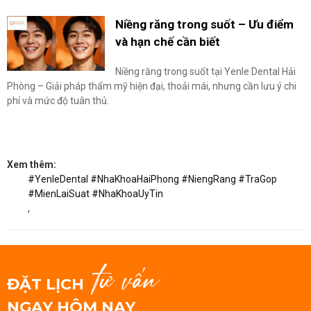
Niềng răng trong suốt – Ưu điểm
và hạn chế cần biết
Niềng răng trong suốt tại Yenle Dental Hải
Phòng – Giải pháp thẩm mỹ hiện đại, thoải mái, nhưng cần lưu ý chi
phí và mức độ tuân thủ.
Xem thêm:
#YenleDental #NhaKhoaHaiPhong #NiengRang #TraGop
#MienLaiSuat #NhaKhoaUyTin
,
tư vấn
ĐẶT LỊCH
NGAY HÔM NAY