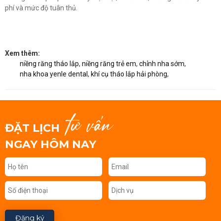
phí và mức độ tuân thủ.
Xem thêm:
niềng răng tháo lắp
,
niềng răng trẻ em
,
chỉnh nha sớm
,
nha khoa yenle dental
,
khí cụ tháo lắp hải phòng
,
tư vấn
ĐẶT LỊCH
NGAY HÔM NAY
Đăng ký