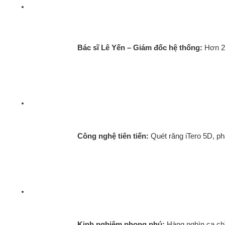
Bác sĩ Lê Yến – Giám đốc hệ thống:
 Hơn 2
Công nghệ tiên tiến:
 Quét răng iTero 5D, p
Kinh nghiệm phong phú:
 Hàng nghìn ca ch