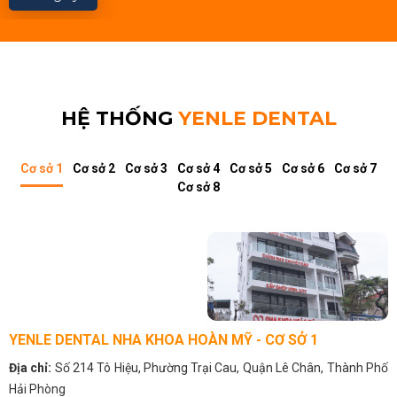
HỆ THỐNG
YENLE DENTAL
Cơ sở 1
Cơ sở 2
Cơ sở 3
Cơ sở 4
Cơ sở 5
Cơ sở 6
Cơ sở 7
Cơ sở 8
YENLE DENTAL NHA KHOA HOÀN MỸ - CƠ SỞ 1
Địa chỉ:
Số 214 Tô Hiệu, Phường Trại Cau, Quận Lê Chân, Thành Phố
Hải Phòng