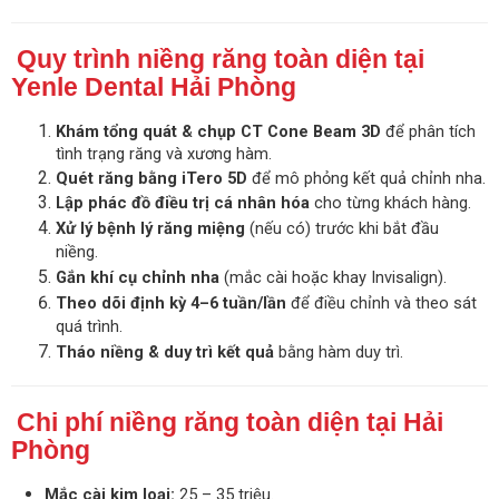
Quy trình niềng răng toàn diện tại
Yenle Dental Hải Phòng
Khám tổng quát & chụp CT Cone Beam 3D
để phân tích
tình trạng răng và xương hàm.
Quét răng bằng iTero 5D
để mô phỏng kết quả chỉnh nha.
Lập phác đồ điều trị cá nhân hóa
cho từng khách hàng.
Xử lý bệnh lý răng miệng
(nếu có) trước khi bắt đầu
niềng.
Gắn khí cụ chỉnh nha
(mắc cài hoặc khay Invisalign).
Theo dõi định kỳ 4–6 tuần/lần
để điều chỉnh và theo sát
quá trình.
Tháo niềng & duy trì kết quả
bằng hàm duy trì.
Chi phí niềng răng toàn diện tại Hải
Phòng
Mắc cài kim loại:
25 – 35 triệu.