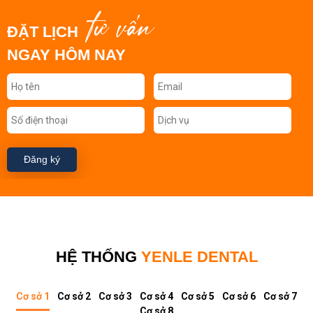
tư vấn
ĐẶT LỊCH
NGAY HÔM NAY
Đăng ký
HỆ THỐNG
YENLE DENTAL
Cơ sở 1
Cơ sở 2
Cơ sở 3
Cơ sở 4
Cơ sở 5
Cơ sở 6
Cơ sở 7
Cơ sở 8