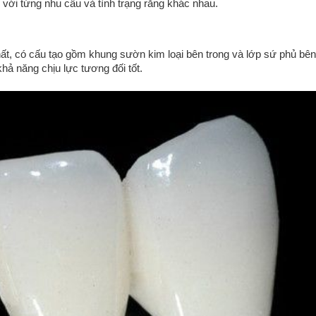
 với từng nhu cầu và tình trạng răng khác nhau.
ất, có cấu tạo gồm khung sườn kim loại bên trong và lớp sứ phủ bên 
hả năng chịu lực tương đối tốt.