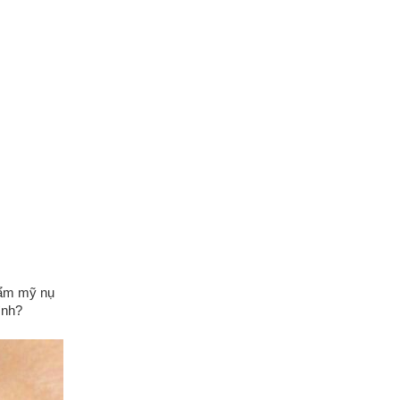
hẩm mỹ nụ
ình?