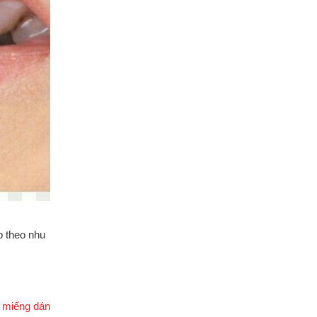
p theo nhu
à
miếng dán