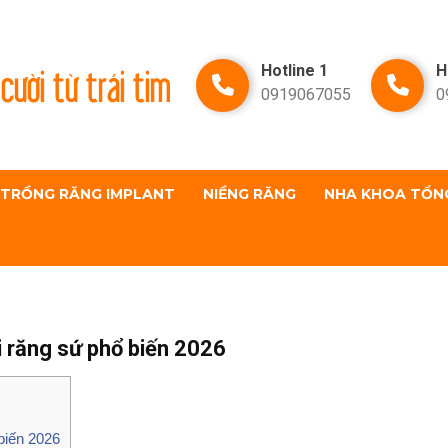
cười từ trái tim
Hotline 1
H
0919067055
0
TRỒNG RĂNG IMPLANT
NIỀNG RĂNG
NHA KHOA TỔN
i răng sứ phổ biến 2026
biến 2026