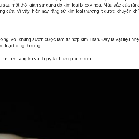
 sau một thời gian sử dụng do kim loại bị oxy hóa. Màu sắc của răn
ăng cửa. Vì vậy, hiện nay răng sứ kim loại thường ít được khuyến khí
hường, với khung sườn được làm từ hợp kim Titan. Đây là vật liệu nhẹ
im loại thông thường.
lực lên răng trụ và ít gây kích ứng mô nướu.