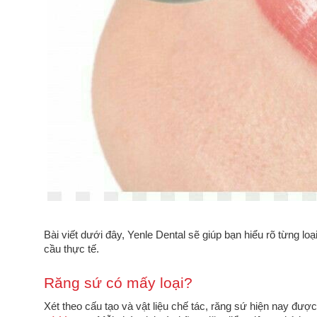
Bài viết dưới đây, Yenle Dental sẽ giúp bạn hiểu rõ từng l
cầu thực tế.
Răng sứ có mấy loại?
Xét theo cấu tạo và vật liệu chế tác, răng sứ hiện nay đư