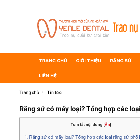
Trao nụ 
TRANG CHỦ
GIỚI THIỆU
RĂNG SỨ
LIÊN HỆ
Trang chủ
Tin tức
Răng sứ có mấy loại? Tổng hợp các loạ
Tóm tắt nội dung
[
Ẩn
]
Răng sứ có mấy loại? Tổng hợp các loại răng sứ phổ 