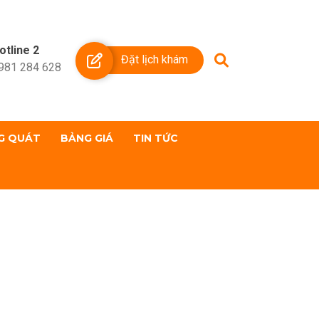
otline 2
Đặt lịch khám
981 284 628
G QUÁT
BẢNG GIÁ
TIN TỨC