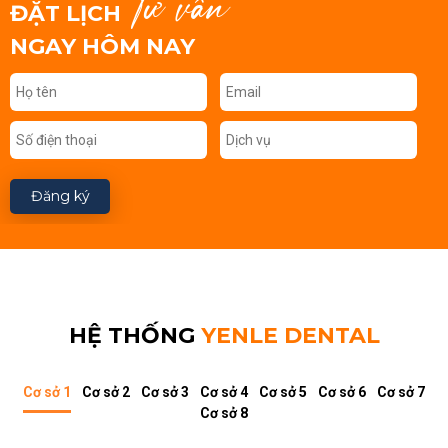
tư vấn
ĐẶT LỊCH
NGAY HÔM NAY
Đăng ký
HỆ THỐNG
YENLE DENTAL
Cơ sở 1
Cơ sở 2
Cơ sở 3
Cơ sở 4
Cơ sở 5
Cơ sở 6
Cơ sở 7
Cơ sở 8