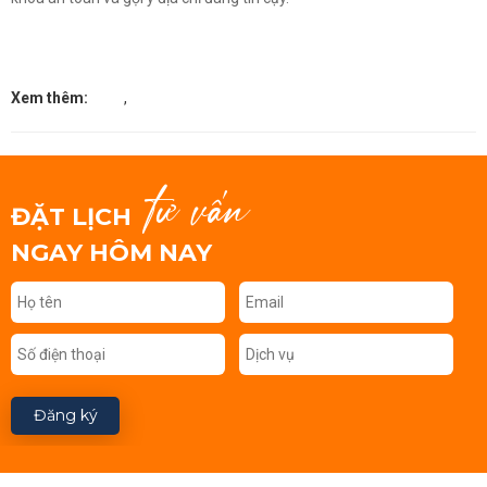
Xem thêm:
,
tư vấn
ĐẶT LỊCH
NGAY HÔM NAY
Đăng ký