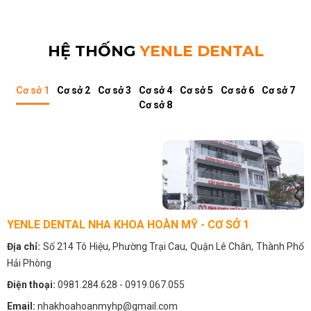
HỆ THỐNG
YENLE DENTAL
Cơ sở 1
Cơ sở 2
Cơ sở 3
Cơ sở 4
Cơ sở 5
Cơ sở 6
Cơ sở 7
Cơ sở 8
YENLE DENTAL NHA KHOA HOÀN MỸ - CƠ SỞ 1
Địa chỉ:
Số 214 Tô Hiệu, Phường Trại Cau, Quận Lê Chân, Thành Phố
Hải Phòng
Điện thoại:
0981.284.628
- 0919.067.055
Email:
nhakhoahoanmyhp@gmail.com