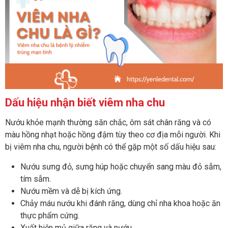
Dấu hiệu nhận biết viêm nha chu
Nướu khỏe mạnh thường săn chắc, ôm sát chân răng và có
màu hồng nhạt hoặc hồng đậm tùy theo cơ địa mỗi người. Khi
bị viêm nha chu, người bệnh có thể gặp một số dấu hiệu sau:
Nướu sưng đỏ, sưng húp hoặc chuyển sang màu đỏ sẫm,
tím sẫm.
Nướu mềm và dễ bị kích ứng.
Chảy máu nướu khi đánh răng, dùng chỉ nha khoa hoặc ăn
thực phẩm cứng.
Xuất hiện mủ giữa răng và nướu.