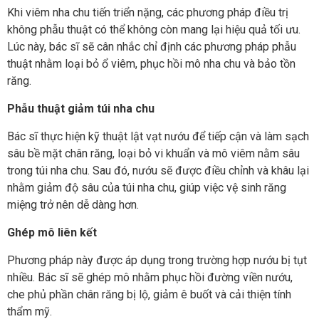
Khi viêm nha chu tiến triển nặng, các phương pháp điều trị
không phẫu thuật có thể không còn mang lại hiệu quả tối ưu.
Lúc này, bác sĩ sẽ cân nhắc chỉ định các phương pháp phẫu
thuật nhằm loại bỏ ổ viêm, phục hồi mô nha chu và bảo tồn
răng.
Phẫu thuật giảm túi nha chu
Bác sĩ thực hiện kỹ thuật lật vạt nướu để tiếp cận và làm sạch
sâu bề mặt chân răng, loại bỏ vi khuẩn và mô viêm nằm sâu
trong túi nha chu. Sau đó, nướu sẽ được điều chỉnh và khâu lại
nhằm giảm độ sâu của túi nha chu, giúp việc vệ sinh răng
miệng trở nên dễ dàng hơn.
Ghép mô liên kết
Phương pháp này được áp dụng trong trường hợp nướu bị tụt
nhiều. Bác sĩ sẽ ghép mô nhằm phục hồi đường viền nướu,
che phủ phần chân răng bị lộ, giảm ê buốt và cải thiện tính
thẩm mỹ.